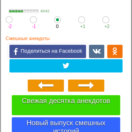
40/42
-2
-1
0
+1
+2
Смешные анекдоты
Поделиться на Facebook
Свежая десятка анекдотов
Новый выпуск смешных
историй