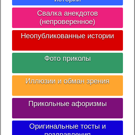
Свалка анекдотов
(непроверенное)
Неопубликованные истории
Фото приколы
Иллюзии и обман зрения
Прикольные афоризмы
Оригинальные тосты и
поздравления