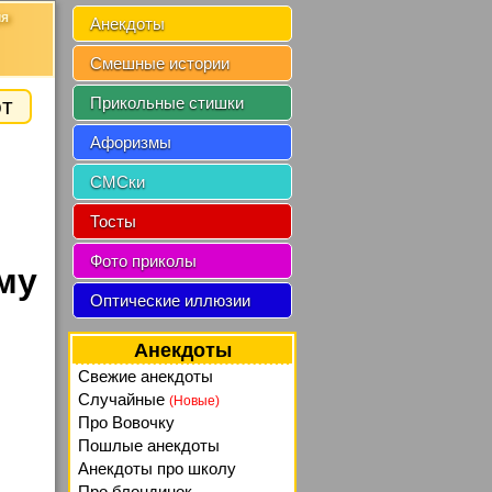
ия
Анекдоты
Смешные истории
от
Прикольные стишки
Афоризмы
СМСки
Тосты
Фото приколы
му
Оптические иллюзии
Анекдоты
Свежие анекдоты
Случайные
(Новые)
Про Вовочку
Пошлые анекдоты
Анекдоты про школу
Про блондинок