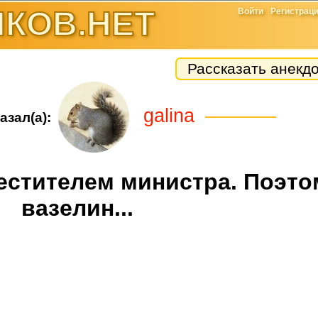
КОВ.НЕТ
Войти
Регистрац
Рассказать анекд
galina
азал(а):
местителем министра. Поэто
вазелин...