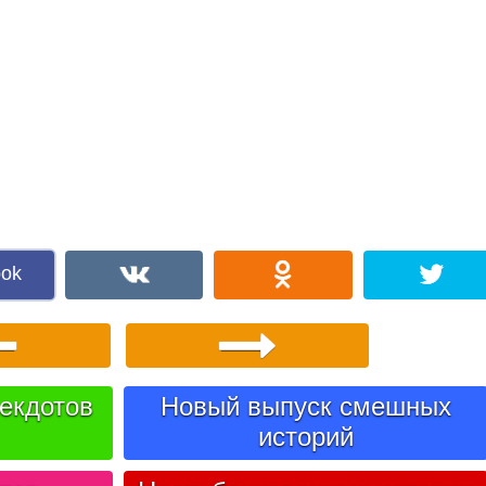
ook
екдотов
Новый выпуск смешных
историй