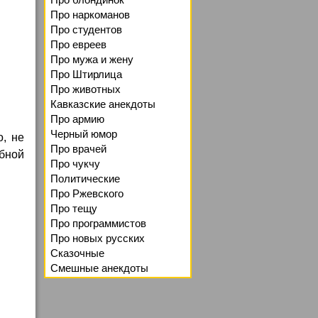
Про наркоманов
Про студентов
Про евреев
Про мужа и жену
Про Штирлица
Про животных
Кавказские анекдоты
Про армию
Черный юмор
о, не
Про врачей
бной
Про чукчу
Политические
Про Ржевского
Про тещу
Про программистов
Про новых русских
Сказочные
Смешные анекдоты