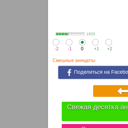
13/15
-2
-1
0
+1
+2
Смешные анекдоты
Поделиться на Faceb
Свежая десятка ан