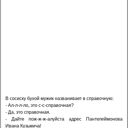
В сосиску бухой мужик названивает в справочную:
- Ал-л-л-ло, это с-с-справочная?
- Да, это справочная.
- Дайте пож-ж-ж-алуйста адрес Пантелеймонова
Ивана Кузьмича!