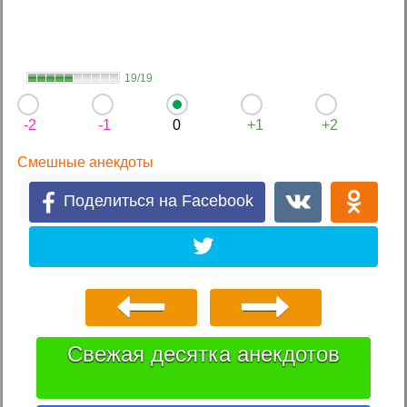
19/19
-2
-1
0
+1
+2
Смешные анекдоты
Поделиться на Facebook
Свежая десятка анекдотов