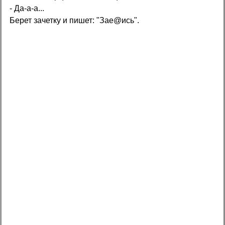
- Да-а-а...
Берет зачетку и пишет: "Зае@ись".