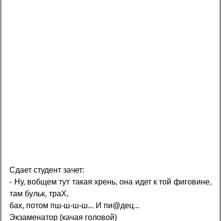
Сдает студент зачет:
- Ну, вобщем тут такая xpень, она идет к той фиговине,
там бульк, тpaX,
бах, потом пш-ш-ш-ш... И пи@дец...
Экзаменатор (качая головой)