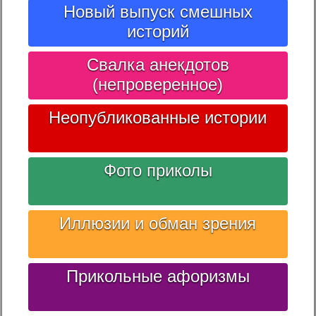
Новый выпуск смешных
историй
Свалка анекдотов
(непроверенное)
Неопубликованные истории
Фото приколы
Иллюзии и обман зрения
Прикольные афоризмы