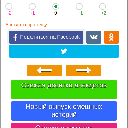
-2
-1
0
+1
+2
Анекдоты про тещу
Поделиться на Facebook
Свежая десятка анекдотов
Новый выпуск смешных
историй
Свалка анекдотов