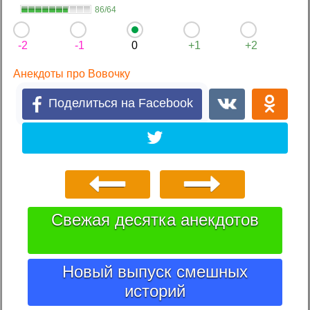
86/64
-2
-1
0
+1
+2
Анекдоты про Вовочку
Поделиться на Facebook
Свежая десятка анекдотов
Новый выпуск смешных
историй