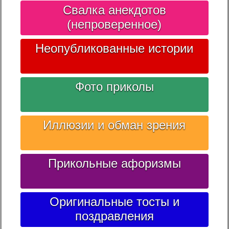
Свалка анекдотов
(непроверенное)
Неопубликованные истории
Фото приколы
Иллюзии и обман зрения
Прикольные афоризмы
Оригинальные тосты и
поздравления