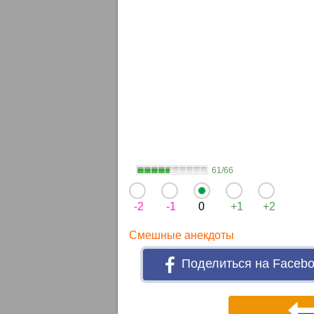
61/66
-2
-1
0
+1
+2
Смешные анекдоты
Поделиться на Faceb