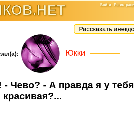
КОВ.НЕТ
Войти
Регистрац
Рассказать анекд
Юкки
зал(а):
! - Чево? - А правда я у тебя
красивая?...