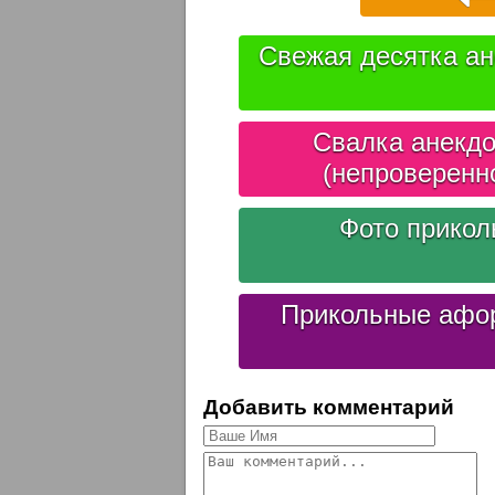
Свежая десятка ан
Свалка анекдо
(непроверенн
Фото прико
Прикольные афо
Добавить комментарий