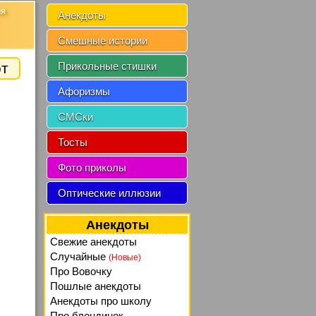
ия
Анекдоты
Смешные истории
от
Прикольные стишки
Афоризмы
СМСки
Тосты
Фото приколы
Оптические иллюзии
Анекдоты
Свежие анекдоты
Случайные
(Новые)
Про Вовочку
Пошлые анекдоты
Анекдоты про школу
Про блондинок