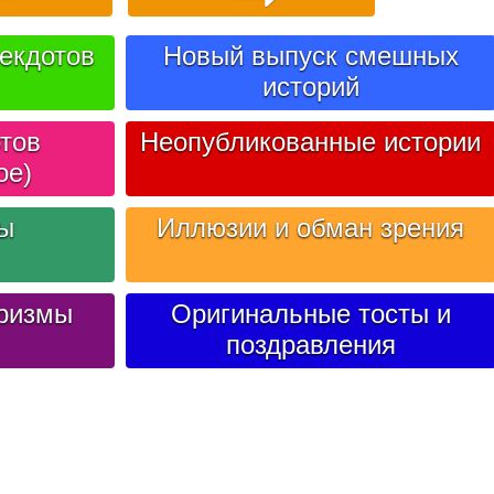
екдотов
Новый выпуск смешных
историй
тов
Неопубликованные истории
ое)
лы
Иллюзии и обман зрения
ризмы
Оригинальные тосты и
поздравления