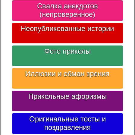
Свалка анекдотов
(непроверенное)
Неопубликованные истории
Фото приколы
Иллюзии и обман зрения
Прикольные афоризмы
Оригинальные тосты и
поздравления