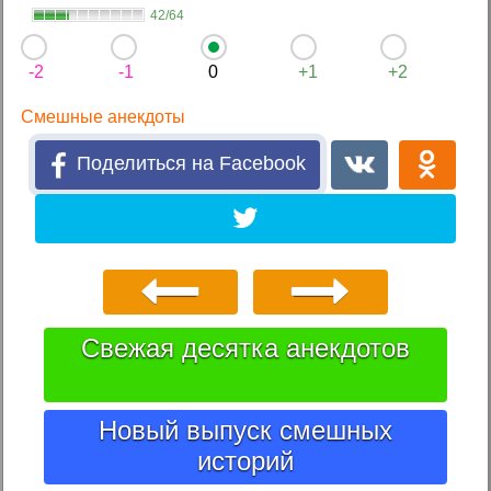
42/64
-2
-1
0
+1
+2
Смешные анекдоты
Поделиться на Facebook
Свежая десятка анекдотов
Новый выпуск смешных
историй