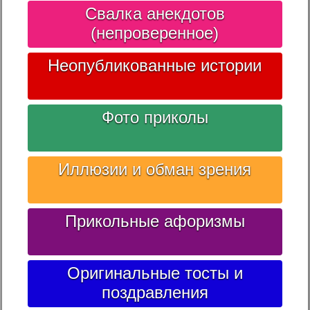
Свалка анекдотов
(непроверенное)
Неопубликованные истории
Фото приколы
Иллюзии и обман зрения
Прикольные афоризмы
Оригинальные тосты и
поздравления