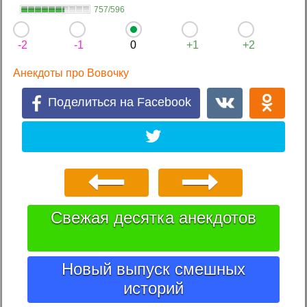
757/596
-2
-1
0
+1
+2
Анекдоты про Вовочку
Поделиться на Facebook
Свежая десятка анекдотов
Новый выпуск смешных
историй