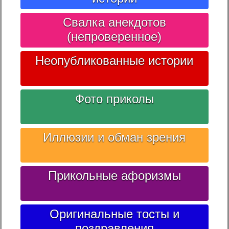
Свалка анекдотов
(непроверенное)
Неопубликованные истории
Фото приколы
Иллюзии и обман зрения
Прикольные афоризмы
Оригинальные тосты и
поздравления