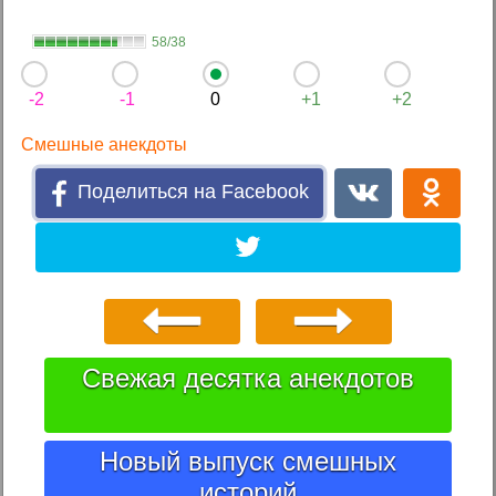
58/38
-2
-1
0
+1
+2
Смешные анекдоты
Поделиться на Facebook
Свежая десятка анекдотов
Новый выпуск смешных
историй