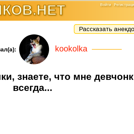
КОВ.НЕТ
Войти
Регистрац
Рассказать анекд
kookolka
ал(а):
ки, знаете, что мне девчон
всегда...