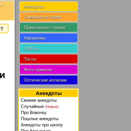
ия
Анекдоты
Смешные истории
от
Прикольные стишки
Афоризмы
СМСки
Тосты
Фото приколы
ки
Оптические иллюзии
Анекдоты
Свежие анекдоты
Случайные
(Новые)
Про Вовочку
Пошлые анекдоты
Анекдоты про школу
Про блондинок