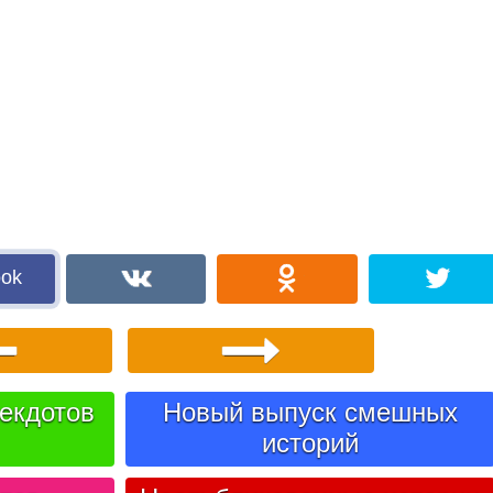
ook
екдотов
Новый выпуск смешных
историй