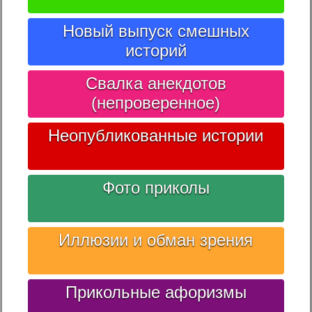
Новый выпуск смешных
историй
Свалка анекдотов
(непроверенное)
Неопубликованные истории
Фото приколы
Иллюзии и обман зрения
Прикольные афоризмы