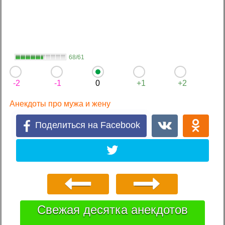
68/61
-2
-1
0
+1
+2
Анекдоты про мужа и жену
Поделиться на Facebook
Свежая десятка анекдотов