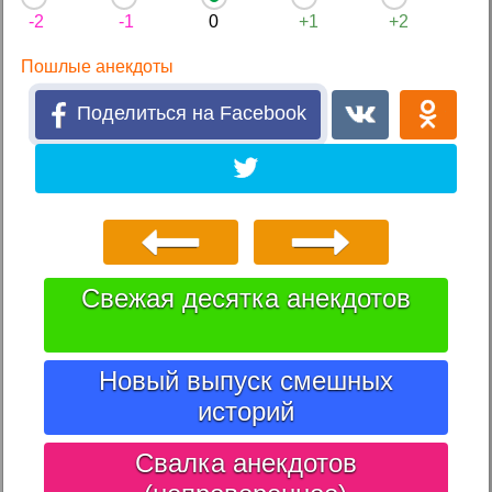
-2
-1
0
+1
+2
Пошлые анекдоты
Поделиться на Facebook
Свежая десятка анекдотов
Новый выпуск смешных
историй
Свалка анекдотов