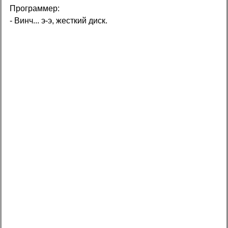
Программер:
- Винч... э-э, жесткий диск.