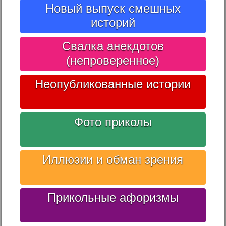
Новый выпуск смешных
историй
Свалка анекдотов
(непроверенное)
Неопубликованные истории
Фото приколы
Иллюзии и обман зрения
Прикольные афоризмы