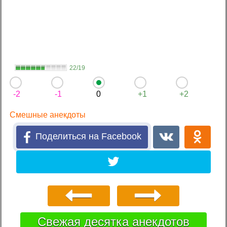
22/19
-2
-1
0
+1
+2
Смешные анекдоты
Поделиться на Facebook
Свежая десятка анекдотов