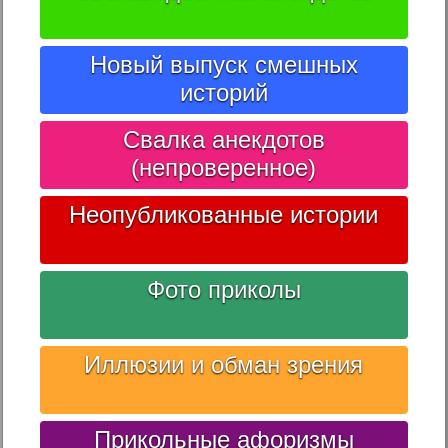
Новый выпуск смешных
историй
Свалка анекдотов
(непроверенное)
Неопубликованные истории
Фото приколы
Иллюзии и обман зрения
Прикольные афоризмы