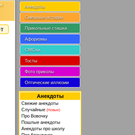
ия
Анекдоты
Смешные истории
от
Прикольные стишки
Афоризмы
СМСки
Тосты
Фото приколы
Оптические иллюзии
Анекдоты
Свежие анекдоты
Случайные
(Новые)
Про Вовочку
Пошлые анекдоты
Анекдоты про школу
Про блондинок