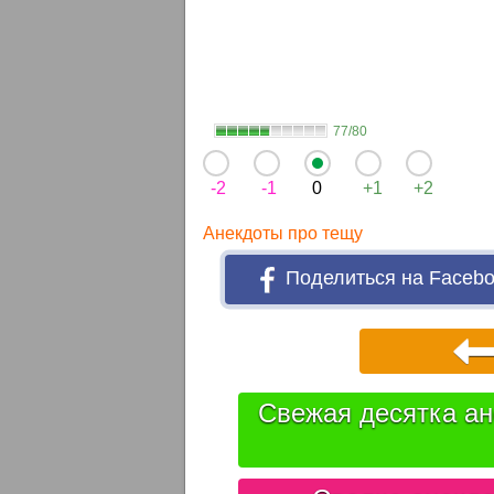
77/80
-2
-1
0
+1
+2
Анекдоты про тещу
Поделиться на Faceb
Свежая десятка ан