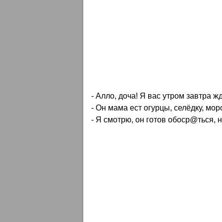
- Алло, доча! Я вас утром завтра ж
- Он мама ест огурцы, селёдку, мор
- Я смотрю, он готов обоср@ться, н