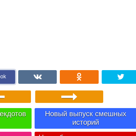
ook
екдотов
Новый выпуск смешных
историй