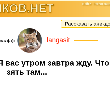
КОВ.НЕТ
Войти
Регистрац
Рассказать анекд
langasit
зал(а):
 Я вас утром завтра жду. Что
зять там...