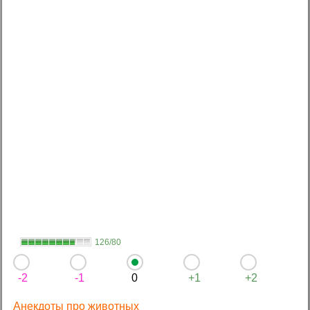
126/80
-2
-1
0
+1
+2
Анекдоты про животных