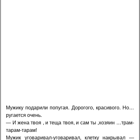
Мужику подарили попугая. Дорогого, красивого. Но…
ругается очень.
— И жена твоя , и теща твоя, и сам ты ,хозяин …трам-
тарам-тарам!
Мужик уговаривал-уговаривал, клетку накрывал —