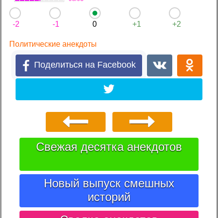
-2
-1
0
+1
+2
Политические анекдоты
Поделиться на Facebook
Свежая десятка анекдотов
Новый выпуск смешных
историй