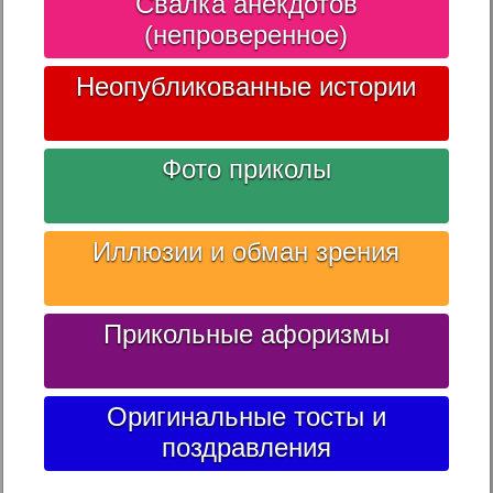
Свалка анекдотов
(непроверенное)
Неопубликованные истории
Фото приколы
Иллюзии и обман зрения
Прикольные афоризмы
Оригинальные тосты и
поздравления