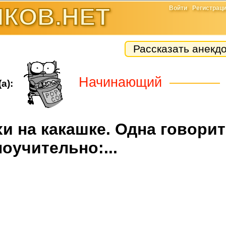
КОВ.НЕТ
Войти
Регистрац
Рассказать анекд
Начинающий
а):
и на какашке. Одна говорит
поучительно:...