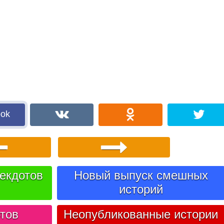
ook
екдотов
Новый выпуск смешных
историй
тов
Неопубликованные истории