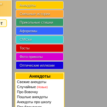
ия
Анекдоты
Смешные истории
от
Прикольные стишки
Афоризмы
СМСки
Тосты
Фото приколы
Оптические иллюзии
Анекдоты
Свежие анекдоты
Случайные
(Новые)
Про Вовочку
Пошлые анекдоты
Анекдоты про школу
Про блондинок