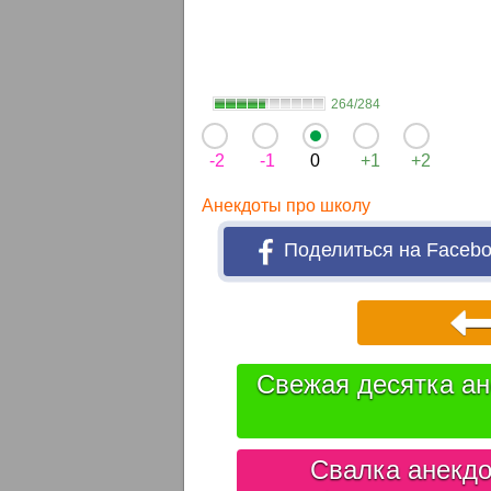
264/284
-2
-1
0
+1
+2
Анекдоты про школу
Поделиться на Faceb
Свежая десятка ан
Свалка анекдо