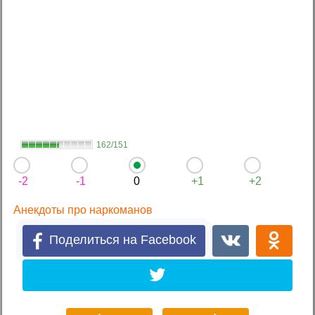
162/151
-2
-1
0
+1
+2
Анекдоты про наркоманов
Поделиться на Facebook