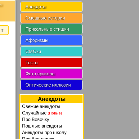
ия
Анекдоты
Смешные истории
от
Прикольные стишки
Афоризмы
СМСки
Тосты
Фото приколы
Оптические иллюзии
Анекдоты
Свежие анекдоты
Случайные
(Новые)
Про Вовочку
Пошлые анекдоты
Анекдоты про школу
Про блондинок