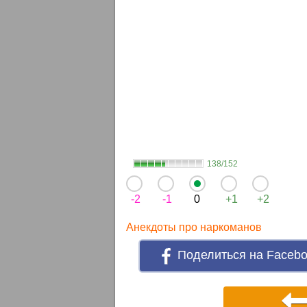
138/152
-2
-1
0
+1
+2
Анекдоты про наркоманов
Поделиться на Faceb