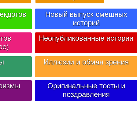
екдотов
Новый выпуск смешных
историй
тов
Неопубликованные истории
ое)
лы
Иллюзии и обман зрения
ризмы
Оригинальные тосты и
поздравления