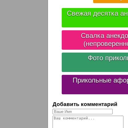
Свежая десятка ан
Свалка анекдо
(непроверенн
Фото прико
Прикольные афо
Добавить комментарий