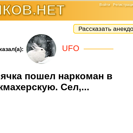
КОВ.НЕТ
Войти
Регистрац
Рассказать анекд
UFO
казал(а):
сячка пошел наркоман в
кмахерскую. Сел,...