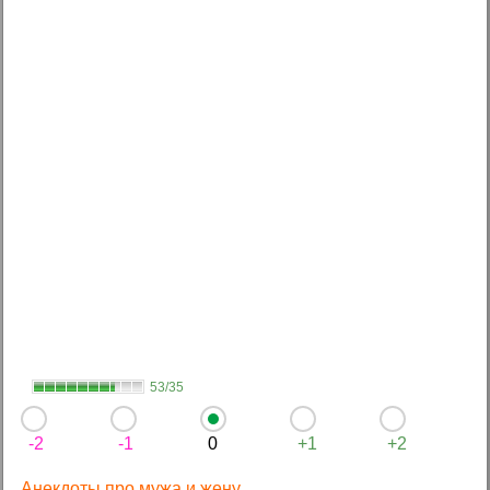
53/35
-2
-1
0
+1
+2
Анекдоты про мужа и жену