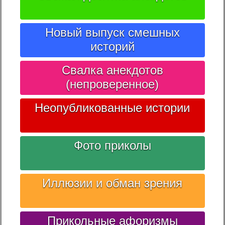
Новый выпуск смешных
историй
Свалка анекдотов
(непроверенное)
Неопубликованные истории
Фото приколы
Иллюзии и обман зрения
Прикольные афоризмы