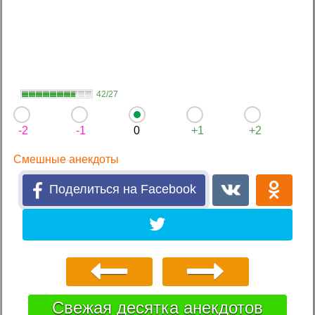
42/27
-2
-1
0
+1
+2
Смешные анекдоты
Поделиться на Facebook
Свежая десятка анекдотов