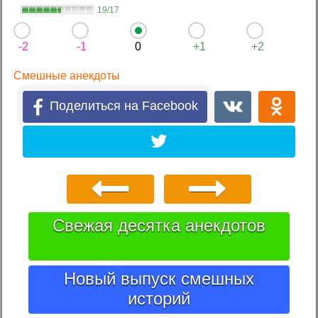
19/17
-2
-1
0
+1
+2
Смешные анекдоты
Поделиться на Facebook
Свежая десятка анекдотов
Новый выпуск смешных
историй