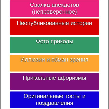
Свалка анекдотов
(непроверенное)
Неопубликованные истории
Фото приколы
Иллюзии и обман зрения
Прикольные афоризмы
Оригинальные тосты и
поздравления