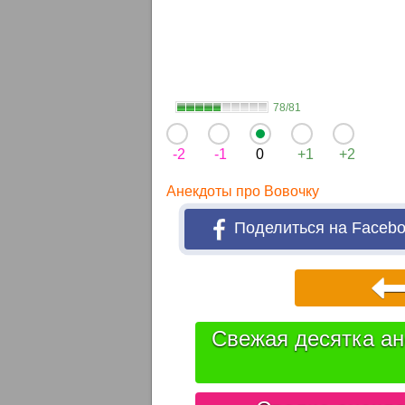
78/81
-2
-1
0
+1
+2
Анекдоты про Вовочку
Поделиться на Faceb
Свежая десятка ан