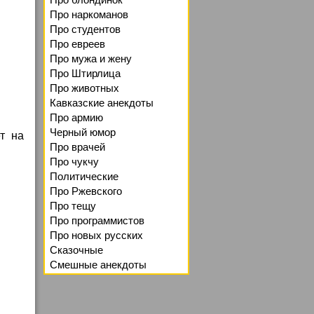
Про наркоманов
Про студентов
Про евреев
Про мужа и жену
Про Штирлица
Про животных
Кавказские анекдоты
Про армию
Черный юмор
ет на
Про врачей
Про чукчу
Политические
Про Ржевского
Про тещу
Про программистов
Про новых русских
Сказочные
Смешные анекдоты