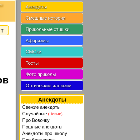
ия
Анекдоты
Смешные истории
от
Прикольные стишки
Афоризмы
СМСки
Тосты
Фото приколы
ов
Оптические иллюзии
Анекдоты
Свежие анекдоты
Случайные
(Новые)
Про Вовочку
Пошлые анекдоты
Анекдоты про школу
Про блондинок