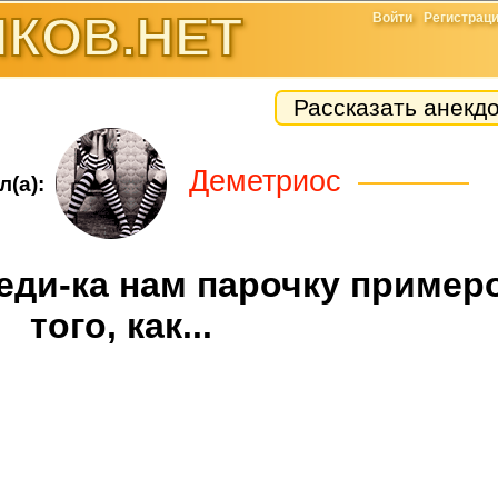
КОВ.НЕТ
Войти
Регистрац
Рассказать анекд
Деметриос
л(а):
веди-ка нам парочку пример
того, как...