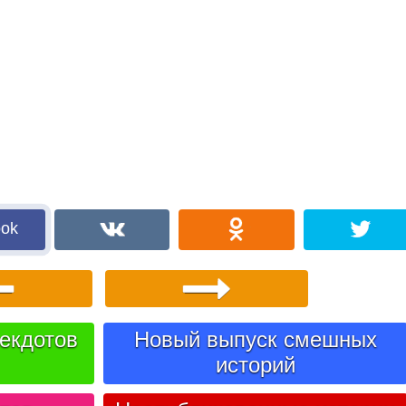
ook
екдотов
Новый выпуск смешных
историй