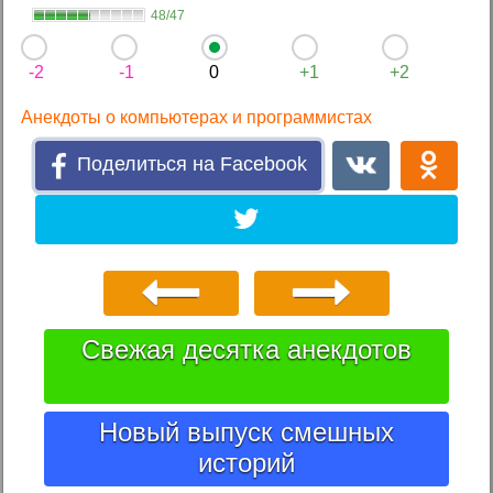
48/47
-2
-1
0
+1
+2
Анекдоты о компьютерах и программистах
Поделиться на Facebook
Свежая десятка анекдотов
Новый выпуск смешных
историй