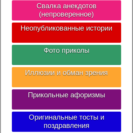
Свалка анекдотов
(непроверенное)
Неопубликованные истории
Фото приколы
Иллюзии и обман зрения
Прикольные афоризмы
Оригинальные тосты и
поздравления