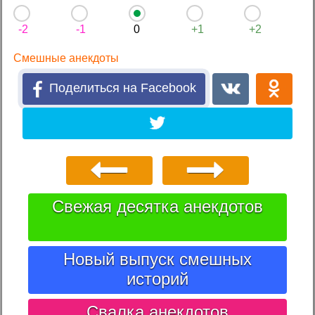
-2
-1
0
+1
+2
Смешные анекдоты
Поделиться на Facebook
Свежая десятка анекдотов
Новый выпуск смешных
историй
Свалка анекдотов