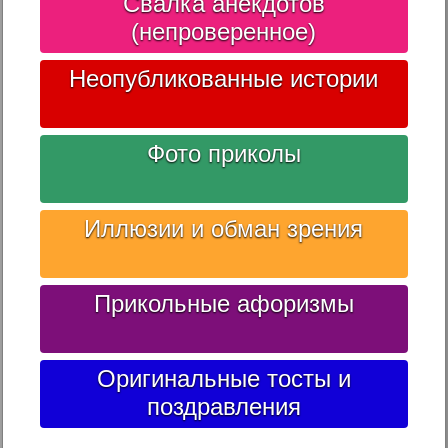
Свалка анекдотов
(непроверенное)
Неопубликованные истории
Фото приколы
Иллюзии и обман зрения
Прикольные афоризмы
Оригинальные тосты и
поздравления