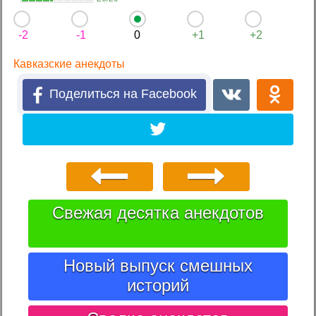
-2
-1
0
+1
+2
Кавказские анекдоты
Поделиться на Facebook
Свежая десятка анекдотов
Новый выпуск смешных
историй