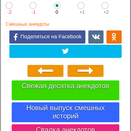
-2
-1
0
+1
+2
Смешные анекдоты
Поделиться на Facebook
Свежая десятка анекдотов
Новый выпуск смешных
историй
Свалка анекдотов