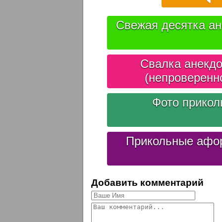
Свежая десятка ан
Свалка анекдо
(непроверенн
Фото прико
Прикольные афо
Добавить комментарий