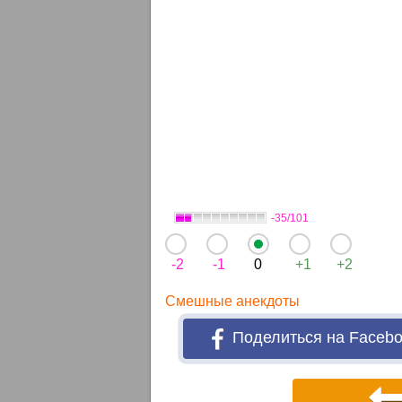
-35/101
-2
-1
0
+1
+2
Смешные анекдоты
Поделиться на Faceb