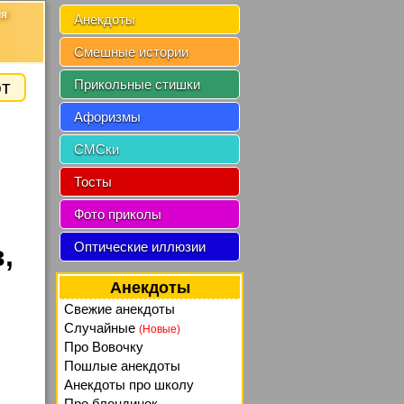
ия
Анекдоты
Смешные истории
от
Прикольные стишки
Афоризмы
СМСки
Тосты
Фото приколы
Оптические иллюзии
,
Анекдоты
Свежие анекдоты
Случайные
(Новые)
Про Вовочку
Пошлые анекдоты
Анекдоты про школу
Про блондинок