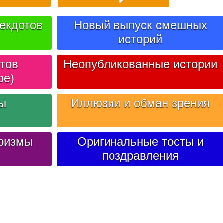
екдотов
Новый выпуск смешных
историй
тов
Неопубликованные истории
ое)
лы
Иллюзии и обман зрения
ризмы
Оригинальные тосты и
поздравления