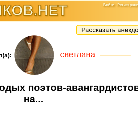
КОВ.НЕТ
Войти
Регистрац
Рассказать анекд
светлана
(а):
одых поэтов-авангардистов
на...