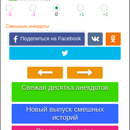
-2
-1
0
+1
+2
Смешные анекдоты
Поделиться на Facebook
Свежая десятка анекдотов
Новый выпуск смешных
историй