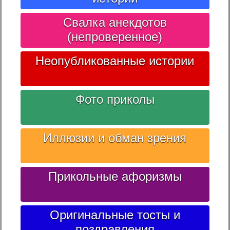
Свалка анекдотов
(непроверенное)
Неопубликованные истории
Фото приколы
Иллюзии и обман зрения
Прикольные афоризмы
Оригинальные тосты и
поздравления