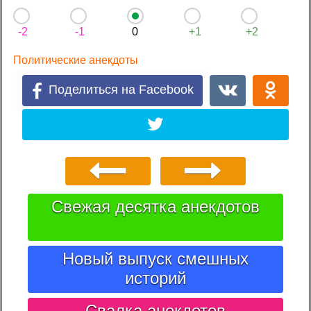
-2
-1
0
+1
+2
Политические анекдоты
Поделиться на Facebook
Свежая десятка анекдотов
Новый выпуск смешных
историй
Свалка анекдотов