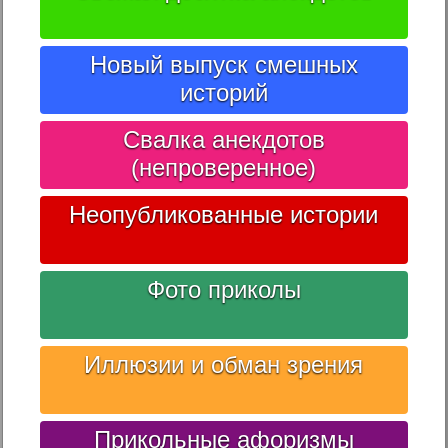
Новый выпуск смешных
историй
Свалка анекдотов
(непроверенное)
Неопубликованные истории
Фото приколы
Иллюзии и обман зрения
Прикольные афоризмы