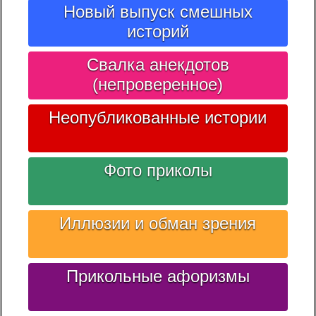
Новый выпуск смешных
историй
Свалка анекдотов
(непроверенное)
Неопубликованные истории
Фото приколы
Иллюзии и обман зрения
Прикольные афоризмы