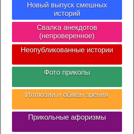
Новый выпуск смешных
историй
Свалка анекдотов
(непроверенное)
Неопубликованные истории
Фото приколы
Иллюзии и обман зрения
Прикольные афоризмы