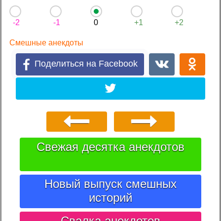
-2
-1
0
+1
+2
Смешные анекдоты
Поделиться на Facebook
Свежая десятка анекдотов
Новый выпуск смешных
историй
Свалка анекдотов