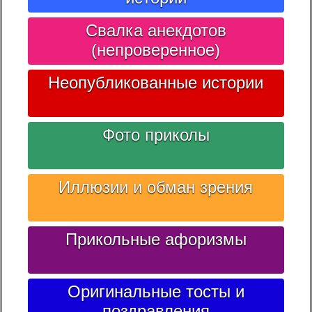
Свалка анекдотов
(непроверенное)
Неопубликованные истории
Фото приколы
Иллюзии и обман зрения
Прикольные афоризмы
Оригинальные тосты и
поздравления