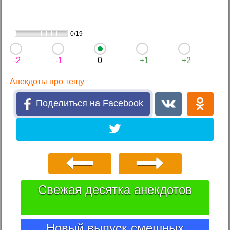
0/19
-2
-1
0
+1
+2
Анекдоты про тещу
Поделиться на Facebook
Свежая десятка анекдотов
Новый выпуск смешных