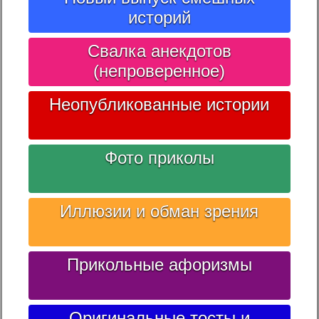
историй
Свалка анекдотов
(непроверенное)
Неопубликованные истории
Фото приколы
Иллюзии и обман зрения
Прикольные афоризмы
Оригинальные тосты и