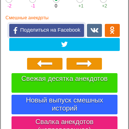
-2
-1
0
+1
+2
Смешные анекдоты
Поделиться на Facebook
Свежая десятка анекдотов
Новый выпуск смешных
историй
Свалка анекдотов