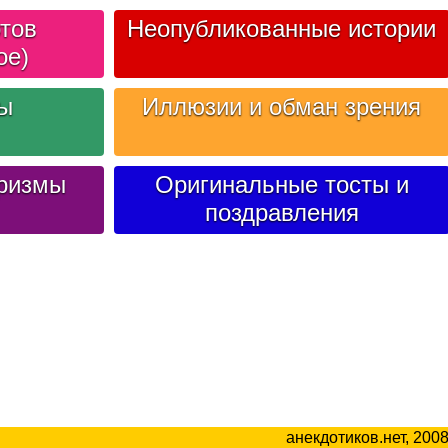
тов
Неопубликованные истории
ое)
лы
Иллюзии и обман зрения
ризмы
Оригинальные тосты и
поздравления
анекдотиков.нет, 200