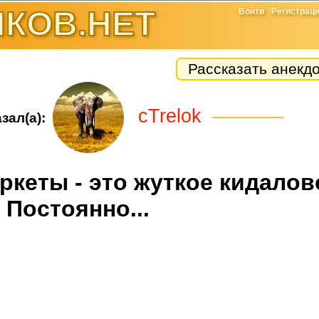
КОВ.НЕТ
Войти
Регистрац
Рассказать анекд
cTrelok
зал(а):
ркеты - это жуткое кидалов
Постоянно...