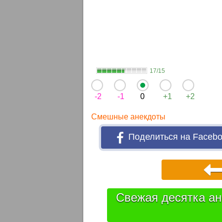
17/15
-2
-1
0
+1
+2
Смешные анекдоты
Поделиться на Faceb
Свежая десятка ан