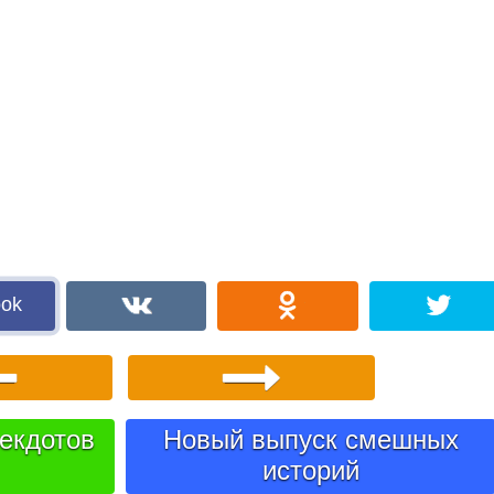
ook
екдотов
Новый выпуск смешных
историй