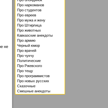
Про наркоманов
Про студентов
Про евреев
Про мужа и жену
Про Штирлица
Про животных
Кавказские анекдоты
Про армию
Черный юмор
ре не
Про врачей
Про чукчу
Политические
Про Ржевского
Про тещу
Про программистов
Про новых русских
Сказочные
Смешные анекдоты