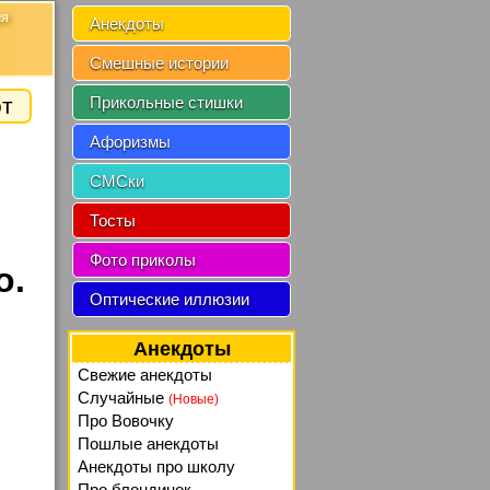
ия
Анекдоты
Смешные истории
от
Прикольные стишки
Афоризмы
СМСки
Тосты
Фото приколы
о.
Оптические иллюзии
Анекдоты
Свежие анекдоты
Случайные
(Новые)
Про Вовочку
Пошлые анекдоты
Анекдоты про школу
Про блондинок