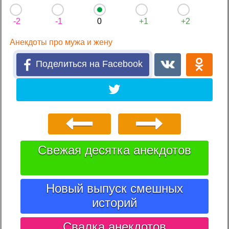
-2
-1
0
+1
+2
Анекдоты про мужа и жену
Поделиться на Facebook
Свежая десятка анекдотов
Новый выпуск смешных
историй
Свалка анекдотов