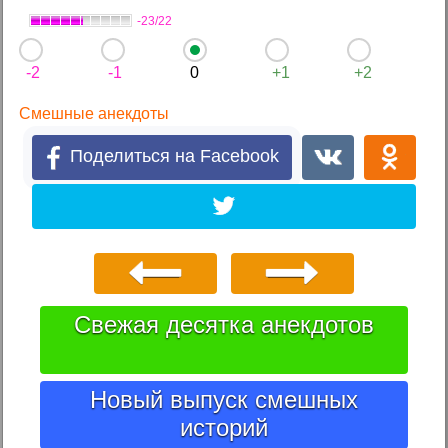
-23/22
-2
-1
0
+1
+2
Смешные анекдоты
Поделиться на Facebook
Свежая десятка анекдотов
Новый выпуск смешных
историй