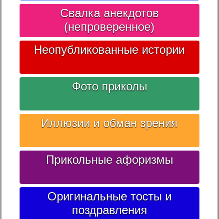
Свалка анекдотов
(непроверенное)
Неопубликованные истории
Фото приколы
Иллюзии и обман зрения
Прикольные афоризмы
Оригинальные тосты и
поздравления