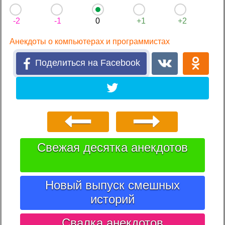
-2
-1
0
+1
+2
Анекдоты о компьютерах и программистах
Поделиться на Facebook
Свежая десятка анекдотов
Новый выпуск смешных
историй
Свалка анекдотов