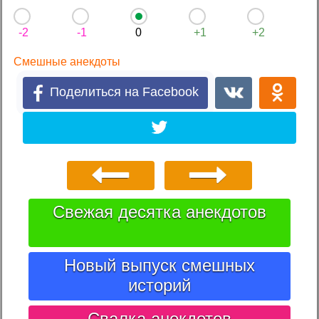
-2
-1
0
+1
+2
Смешные анекдоты
Поделиться на Facebook
Свежая десятка анекдотов
Новый выпуск смешных
историй
Свалка анекдотов