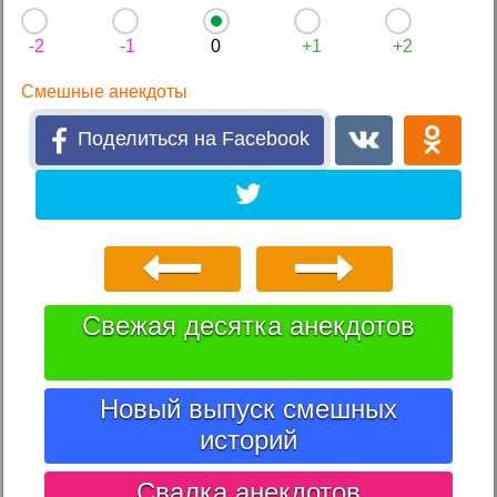
-2
-1
0
+1
+2
Смешные анекдоты
Поделиться на Facebook
Свежая десятка анекдотов
Новый выпуск смешных
историй
Свалка анекдотов