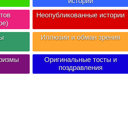
историй
тов
Неопубликованные истории
ое)
лы
Иллюзии и обман зрения
ризмы
Оригинальные тосты и
поздравления