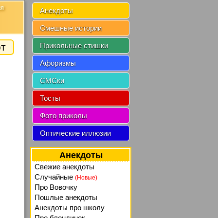
ия
Анекдоты
Смешные истории
от
Прикольные стишки
Афоризмы
СМСки
Тосты
Фото приколы
Оптические иллюзии
Анекдоты
Свежие анекдоты
Случайные
(Новые)
Про Вовочку
Пошлые анекдоты
Анекдоты про школу
Про блондинок