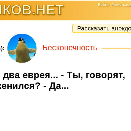
КОВ.НЕТ
Войти
Регистрац
Рассказать анекд
Бесконечность
):
два еврея... - Ты, говорят,
енился? - Да...