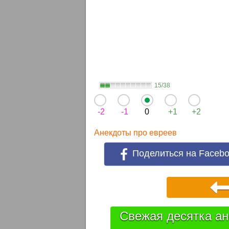
15/38
-2
-1
0
+1
+2
Анекдоты про евреев
Поделиться на Faceb
Свежая десятка ан