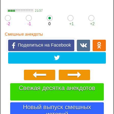
21/37
-2
-1
0
+1
+2
Смешные анекдоты
Поделиться на Facebook
Свежая десятка анекдотов
Новый выпуск смешных