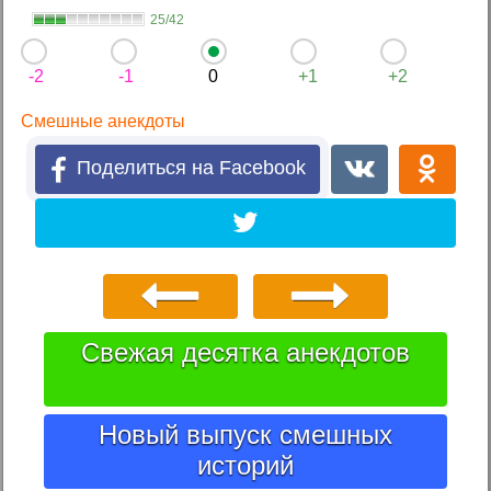
25/42
-2
-1
0
+1
+2
Смешные анекдоты
Поделиться на Facebook
Свежая десятка анекдотов
Новый выпуск смешных
историй