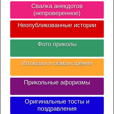
Свалка анекдотов
(непроверенное)
Неопубликованные истории
Фото приколы
Иллюзии и обман зрения
Прикольные афоризмы
Оригинальные тосты и
поздравления