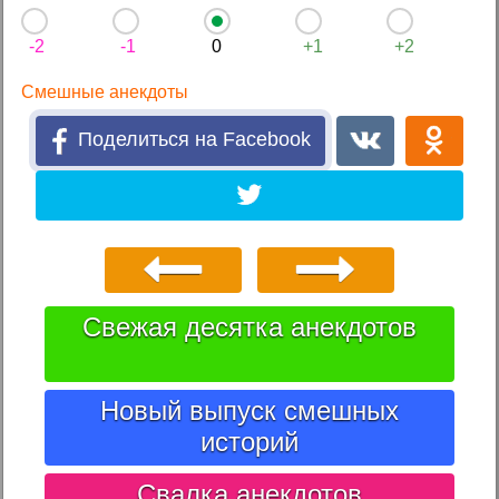
-2
-1
0
+1
+2
Смешные анекдоты
Поделиться на Facebook
Свежая десятка анекдотов
Новый выпуск смешных
историй
Свалка анекдотов